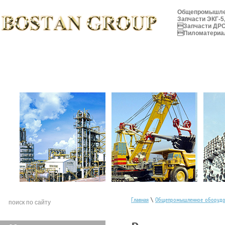
Общепромышле
Запчасти ЭКГ-5,
Запчасти ДР
Пиломатериал
О компании
Новости
Товары и услуги
Сотрудни
Главная
\
Общепромышленное оборудо