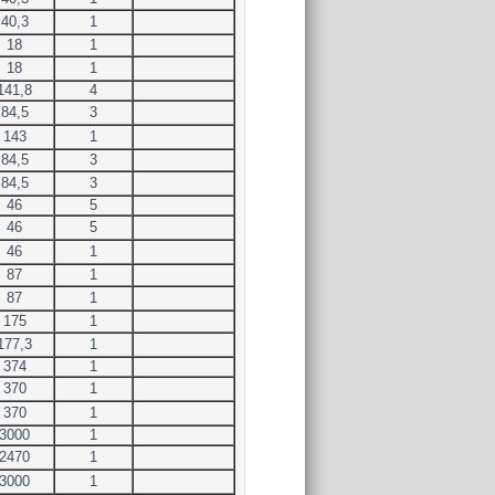
40,3
1
18
1
18
1
141,8
4
84,5
3
143
1
84,5
3
84,5
3
46
5
46
5
46
1
87
1
87
1
175
1
177,3
1
374
1
370
1
370
1
3000
1
2470
1
3000
1