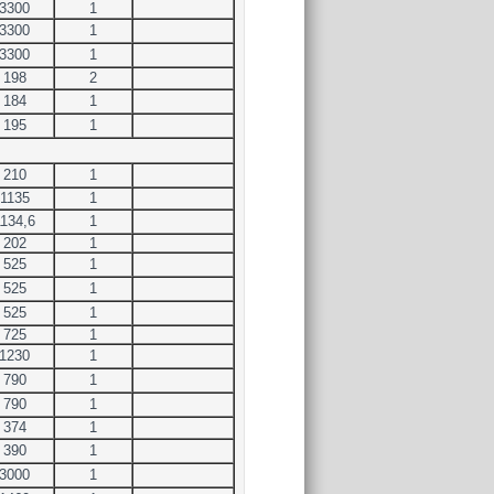
3300
1
3300
1
3300
1
198
2
184
1
195
1
210
1
1135
1
1134,6
1
202
1
525
1
525
1
525
1
725
1
1230
1
790
1
790
1
374
1
390
1
3000
1