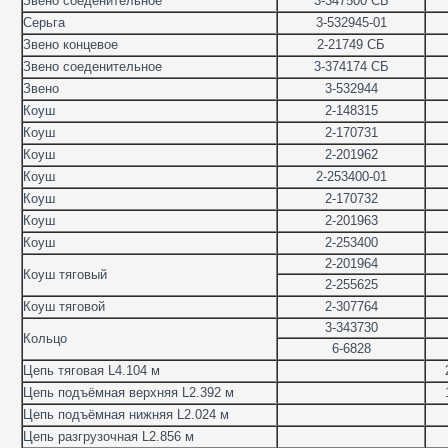
Звено соеденительное
3-347500 СБ
Серьга
3-532945-01
Звено концевое
2-21749 СБ
Звено соеденительное
3-374174 СБ
Звено
3-532944
Коуш
2-148315
Коуш
2-170731
Коуш
2-201962
Коуш
2-253400-01
Коуш
2-170732
Коуш
2-201963
Коуш
2-253400
2-201964
Коуш тяговый
2-255625
Коуш тяговой
2-307764
3-343730
Кольцо
6-6828
Цепь тяговая L4.104 м
Цепь подъёмная верхняя L2.392 м
Цепь подъёмная нижняя L2.024 м
Цепь разгрузочная L2.856 м