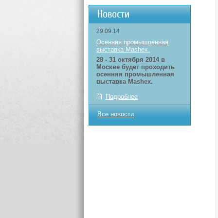
Новости
29.09.14
Осенняя промышленная
выставка Mashex.
28 - 31 октября 2014 в
Москве будет проходить
осенняя промышленная
выставка Mashex.
Подробнее
Все новости