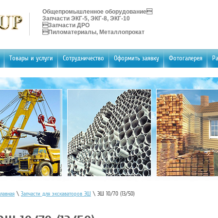
Общепромышленное оборудование
Запчасти ЭКГ-5, ЭКГ-8, ЭКГ-10
Запчасти ДРО
Пиломатериалы, Металлопрокат
Товары и услуги
Сотрудничество
Оформить заявку
Фотогалерея
Ра
лавная
\
Запчасти для экскаваторов ЭШ
\ ЭШ 10/70 (13/50)