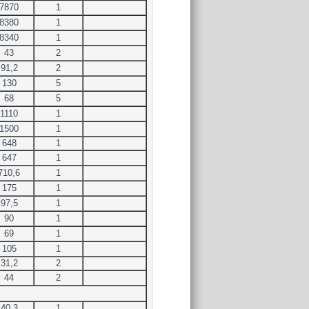
7870
1
8380
1
8340
1
43
2
91,2
2
130
5
68
5
1110
1
1500
1
648
1
647
1
710,6
1
175
1
97,5
1
90
1
69
1
105
1
31,2
2
44
2
40,3
1