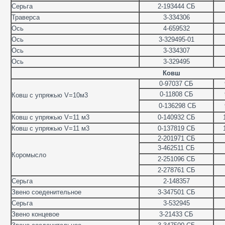
Серьга
2-193444 СБ
Траверса
3-334306
Ось
4-659532
Ось
3-329495-01
Ось
3-334307
Ось
3-329495
Ковш
0-97037 СБ
0-11808 СБ
Ковш с упряжью V=10м3
0-136298 СБ
Ковш с упряжью V=11 м3
0-140932 СБ
Ковш с упряжью V=11 м3
0-137819 СБ
2-201971 СБ
3-462511 СБ
Коромысло
2-251096 СБ
2-278761 СБ
Серьга
2-148357
Звено соеденительное
3-347501 СБ
Серьга
3-532945
Звено концевое
3-21433 СБ