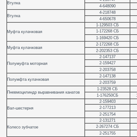
Втулка
4-648090
4-218748
Втулка
4-650678
1-129503 СБ
1-172268 СБ
Муфта кулачковая
1-169420 СБ
2-172268 СБ
Муфта кулачковая
2-202353 СБ
2-147137
2-159427
Полумуфта моторная
2-203758
2-147138
Полумфта кулачковая
2-203759
1-23528 СБ
Пневмоцилиндр выравнивания канатов
1-176250СБ
2-159403
2-177213
Вал-шестерня
2-251754
2-131271
2-267274 СБ
Колесо зубчатое
2-251755