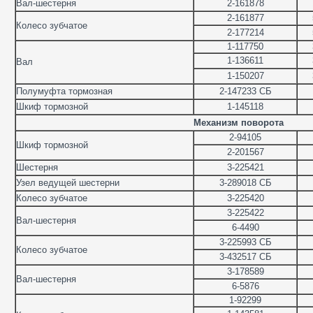
Вал-шестерня
2-161878
2-161877
Колесо зубчатое
2-177214
1-117750
1-136611
Вал
1-150207
Полумуфта тормозная
2-147233 СБ
Шкиф тормозной
1-145118
Механизм поворота
2-94105
Шкиф тормозной
2-201567
Шестерня
3-225421
Узел ведущей шестерни
3-289018 СБ
Колесо зубчатое
3-225420
3-225422
Вал-шестерня
6-4490
3-225993 СБ
Колесо зубчатое
3-432517 СБ
3-178589
Вал-шестерня
6-5876
1-92299