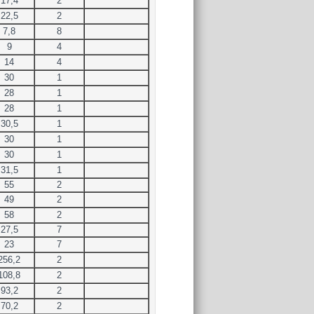
17,4
2
22,5
2
7,8
8
9
4
14
4
30
1
28
1
28
1
30,5
1
30
1
30
1
31,5
1
55
2
49
2
58
2
27,5
7
23
7
256,2
2
108,8
2
93,2
2
70,2
2