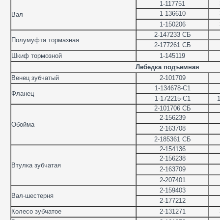
1-117751
1-136610
Вал
1-150206
2-147233 СБ
Полумуфта тормазная
2-177261 СБ
Шкиф тормозной
1-145119
Лебедка подъемная
Венец зубчатый
2-101709
1-134678-С1
Фланец
1-172215-С1
2-101706 СБ
2-156239
Обойма
2-163708
2-185361 СБ
2-154136
2-156238
Втулка зубчатая
2-163709
2-207401
2-159403
Вал-шестерня
2-177212
Колесо зубчатое
2-131271