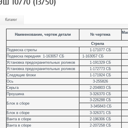
ЭШ 10/70 (13/50)
Каталог
Мас
Наименование, чертеж детали
№ чертежа
Стрела
Подвеска стрелы
1-171077 СБ
Подвеска передняя 1-163057 СБ
1-163057 СБ
Установка предохранительных роликов
1-191329 СБ
Установка предохранительных роликов
1-172773 СБ
Следящие блоки
1-171924 СБ
Ось
3-255826
Серьга
2-204803 СБ
Проушина
3-326370 СБ
3-226288 СБ
Блок в сборе
3-345843 СБ
Блок в сборе
3-326371 СБ
Ванта в сборе
2-196306 СБ
Ванта в сборе
2-207258 СБ