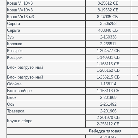
Ковш V=10м3
8-25612 СБ
Ковш V=10м3
8-19532 СБ
Ковш V=13 м3
8-24935 СБ.
Серьга
3-505253
Серьга
488840 СБ
Зуб
2-160338
Коронка
2-265511
Козырёк
1-204577 СБ
Козырёк
1-140931 СБ
1-168115 СБ
Блок разгрузочный
1-205162 СБ
Блок разгрузочный
1-238215 СБ
Обойма
1-168114
Блок в сборе
1-168113 СБ
Блок
2-201969
Ось
2-261492
Траверса
2-201966
2-201970 СБ
Коуш в сборе
2-253112 СБ
Лебедка тяговая
4-218747