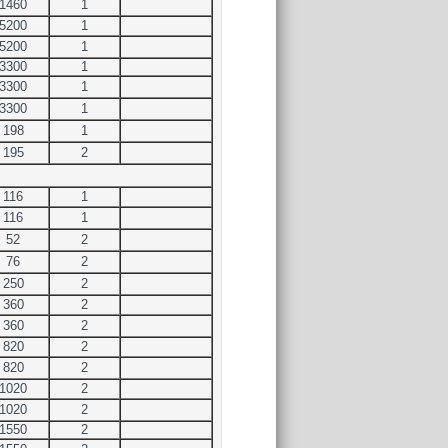
1460
1
5200
1
5200
1
3300
1
3300
1
3300
1
198
1
195
2
116
1
116
1
52
2
76
2
250
2
360
2
360
2
820
2
820
2
1020
2
1020
2
1550
2