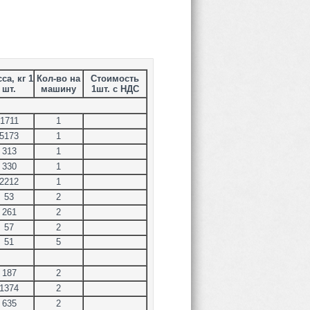
са, кг 1
Кол-во на
Стоимость
шт.
машину
1шт. с НДС
1711
1
5173
1
313
1
330
1
2212
1
53
2
261
2
57
2
51
5
187
2
1374
2
635
2